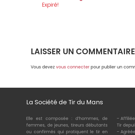
Expiré!
LAISSER UN COMMENTAIRE
Vous devez
vous connecter
pour publier un com
La Société de Tir du Mans
Elle est composée : d’hommes, de
– Affilié
femmes, de jeunes, tireurs débutants
Tir depui
ou confirmés qui pratiquent le tir en
– Agréée