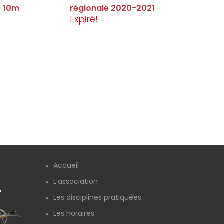
e 10m
régionale 2020-2021
Expiré!
Accueil
L’association
Les disciplines pratiquées
Les horaires