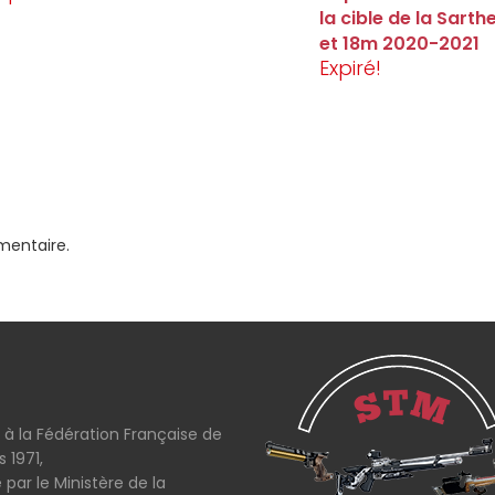
la cible de la Sarth
et 18m 2020-2021
Expiré!
mentaire.
e à la Fédération Française de
s 1971,
 par le Ministère de la