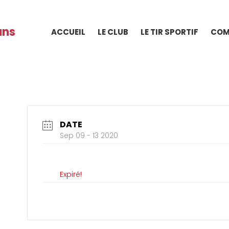
ans
ACCUEIL
LE CLUB
LE TIR SPORTIF
COM
DATE
Sep 09 - 13 2020
Expiré!