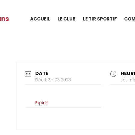
ans
ACCUEIL
LE CLUB
LE TIR SPORTIF
COM
DATE
HEUR
Déc 02 - 03 2023
Journé
Expiré!