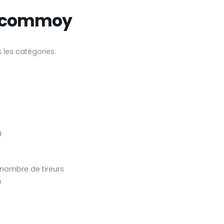
 Ecommoy
s les catégories.
0
u nombre de tireurs
e