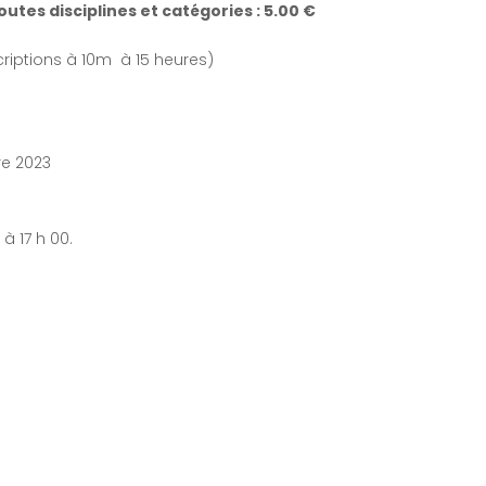
outes disciplines et catégories :
5.00 €
criptions à 10m à 15 heures)
re 2023
à 17 h 00.