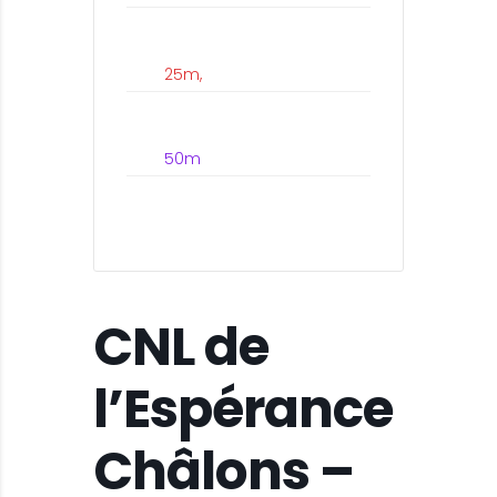
25m,
50m
CNL de
l’Espérance
Châlons –