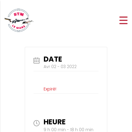
DATE
Avr 02 - 03 2022
Expiré!
HEURE
9 h 00 min - 18 h 00 min