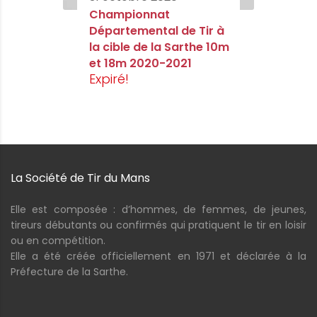
Championnat
Départemental de Tir à
la cible de la Sarthe 10m
et 18m 2020-2021
Expiré!
La Société de Tir du Mans
Elle est composée : d’hommes, de femmes, de jeunes,
tireurs débutants ou confirmés qui pratiquent le tir en loisir
ou en compétition.
Elle a été créée officiellement en 1971 et déclarée à la
Préfecture de la Sarthe.