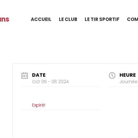
ans
ACCUEIL
LE CLUB
LE TIR SPORTIF
COM
DATE
HEURE
Oct 05 - 06 2024
Journée 
Expiré!