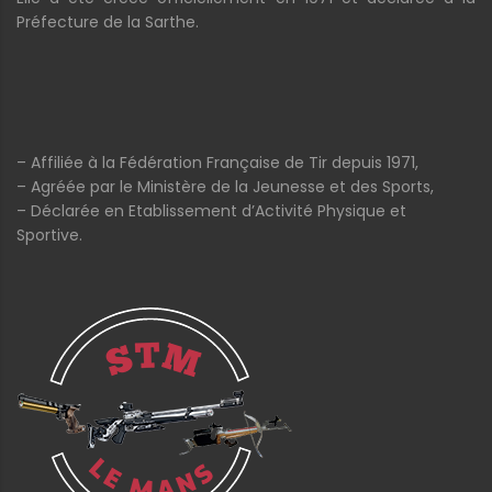
Préfecture de la Sarthe.
– Affiliée à la Fédération Française de Tir depuis 1971,
– Agréée par le Ministère de la Jeunesse et des Sports,
– Déclarée en Etablissement d’Activité Physique et
Sportive.