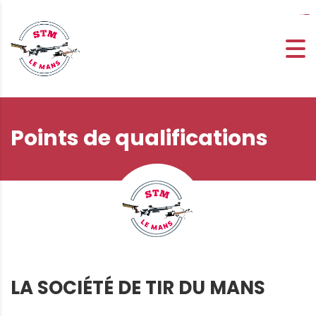
link alternatif bento4d
slot thailand
slot gacor
bento4d
toto togel
situs slot
bento4d
bento4d
toto togel
bento4d
bento4d
bento4d
toto togel
link slot
toto togel
bento4d
bento4d
situs toto
toto slot
rtp slot
Points de qualifications
LA SOCIÉTÉ DE TIR DU MANS